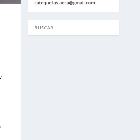
catequetas.aeca@gmail.com
y
n
l
s