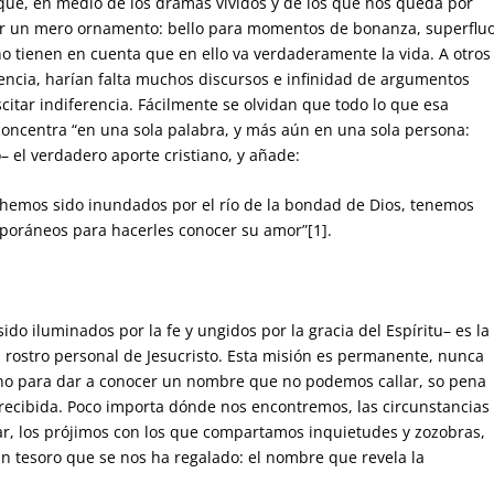
que, en medio de los dramas vividos y de los que nos queda por
 ser un mero ornamento: bello para momentos de bonanza, superflu
no tienen en cuenta que en ello va verdaderamente la vida. A otros
sencia, harían falta muchos discursos e infinidad de argumentos
tar indiferencia. Fácilmente se olvidan que todo lo que esa
concentra “en una sola palabra, y más aún en una sola persona:
– el verdadero aporte cristiano, y añade:
 hemos sido inundados por el río de la bondad de Dios, tenemos
mporáneos para hacerles conocer su amor”
[1]
.
do iluminados por la fe y ungidos por la gracia del Espíritu– es la
l rostro personal de Jesucristo. Esta misión es permanente, nunca
iano para dar a conocer un nombre que no podemos callar, so pena
recibida. Poco importa dónde nos encontremos, las circunstancias
, los prójimos con los que compartamos inquietudes y zozobras,
 tesoro que se nos ha regalado: el nombre que revela la