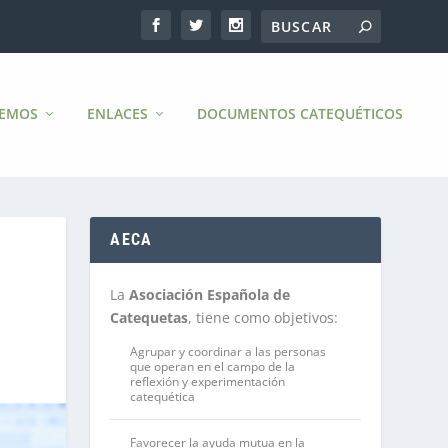
CEMOS
ENLACES
DOCUMENTOS CATEQUÉTICOS
AECA
La
Asociación Española de
Catequetas
, tiene como objetivos:
Agrupar y coordinar a las personas
que operan en el campo de la
reflexión y experimentación
catequética
Favorecer la ayuda mutua en la