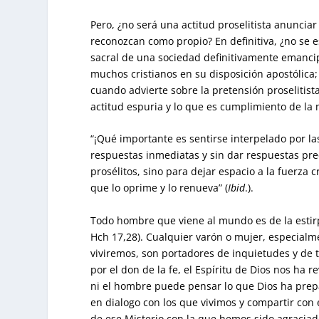
Pero, ¿no será una actitud proselitista anuncia
reconozcan como propio? En definitiva, ¿no se
sacral de una sociedad definitivamente emanci
muchos cristianos en su disposición apostólica;
cuando advierte sobre la pretensión proselitist
actitud espuria y lo que es cumplimiento de la 
“¡Qué importante es sentirse interpelado por l
respuestas inmediatas y sin dar respuestas p
prosélitos, sino para dejar espacio a la fuerza c
que lo oprime y lo renueva” (
Ibid
.).
Todo hombre que viene al mundo es de la estirpe
Hch 17,28). Cualquier varón o mujer, especialm
viviremos, son portadores de inquietudes y de 
por el don de la fe, el Espíritu de Dios nos ha rev
ni el hombre puede pensar lo que Dios ha prepa
en dialogo con los que vivimos y compartir con 
de ese Misterio con la que hemos sido agraciad