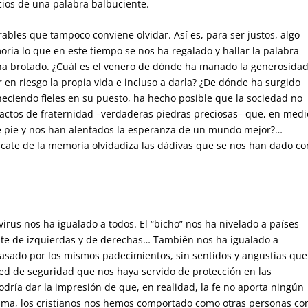
icios de una palabra balbuciente.
les que tampoco conviene olvidar. Así es, para ser justos, algo
ria lo que en este tiempo se nos ha regalado y hallar la palabra
 ha brotado. ¿Cuál es el venero de dónde ha manado la generosida
r en riesgo la propia vida e incluso a darla? ¿De dónde ha surgido
neciendo fieles en su puesto, ha hecho posible que la sociedad no
 actos de fraternidad –verdaderas piedras preciosas– que, en medi
e pie y nos han alentados la esperanza de un mundo mejor?…
ate de la memoria olvidadiza las dádivas que se nos han dado co
virus nos ha igualado a todos. El “bicho” nos ha nivelado a países
ente de izquierdas y de derechas… También nos ha igualado a
pasado por los mismos padecimientos, sin sentidos y angustias que
red de seguridad que nos haya servido de protección en las
dría dar la impresión de que, en realidad, la fe no aporta ningún
ama, los cristianos nos hemos comportado como otras personas co