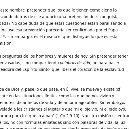
r este nombre, pretender que los que le tienen como ajeno lo
 esconde detrás de ese anuncio una pretensión de reconquista
pada? No cabe duda de que estas cuestiones están paralizando a
 incluso esa prevención parecería ser confirmada por el Papa
a. Y, sin embargo, es él mismo el que distingue lo que es esta
misión:
as preguntas de los hombres y mujeres de hoy! Sin pretender tener
reenvasadas, sino compartiendo
palabras de vida
, no para hacer
readora del Espíritu Santo, que libera el corazón de la esclavitud
 de Dios y, pase lo que pase, en Él vive, se mueve y existe (cf.
ente en las situaciones límites como las que hemos vivido y
temores, de anhelos de vida y de amor inagotables. Sin embargo,
elado a los cristianos el Misterio que “ni el ojo vio, ni el oído oyó,
rado para los que lo aman” (1 Co 2,9-10). Nuestra misión es entra
ellos, no con fórmulas enlatadas sino con palabras de vida, la luz
os. No porque esté en nosotros revelar la presencia de Jesús en su