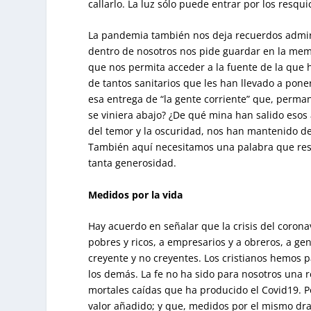
callarlo. La luz sólo puede entrar por los resqu
La pandemia también nos deja recuerdos admirab
dentro de nosotros nos pide guardar en la memo
que nos permita acceder a la fuente de la que
de tantos sanitarios que les han llevado a pone
esa entrega de “la gente corriente” que, perma
se viniera abajo? ¿De qué mina han salido esos
del temor y la oscuridad, nos han mantenido d
También aquí necesitamos una palabra que resc
tanta generosidad.
Medidos por la vida
Hay acuerdo en señalar que la crisis del corona
pobres y ricos, a empresarios y a obreros, a g
creyente y no creyentes. Los cristianos hemos 
los demás. La fe no ha sido para nosotros una 
mortales caídas que ha producido el Covid19. Po
valor añadido; y que, medidos por el mismo dr