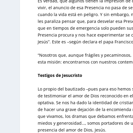
Es verdad, que algunos tienen la impresión de 
vivir, el anuncio de esa Presencia no pasa de
cuando la vida está en peligro. Y sin embargo, 
les paraliza pensar que, para desvelar esa Pre
que en tiempos de emergencia solo pueden susci
Presencia procura y nos hace experimentar se 
Jesús”. Este es –según declara el papa Francisco
“Nosotros que, aunque frágiles y pecaminosos,
esta misión: encontrarnos con nuestros conte
Testigos de Jesucristo
Lo propio del bautizado –pues para eso hemos si
de testimoniar el amor de Dios reconocido en e
optativa. Se nos ha dado la identidad de crist
de hacer una grave dejación de la encomienda 
que vivamos, los dramas que debamos enfrentar
miedos y generosidad…, somos portadores de un
presencia del amor de Dios, Jesús.