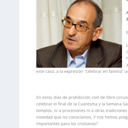
este caso, a la expresión “celebrar en familia” 
En estos días de prohibición civil de libre circu
celebrar el final de la Cuaresma y la Semana San
templos, ni a procesiones ni a otras tradicione
novedad que no conocíamos. Y nos hemos preg
importantes para los cristianos?