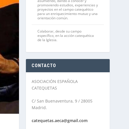
asumiendo, dando a conocer y
promoviendo estudios, experiencias y
proyectos en el campo catequético
para un enriquecimiento mutuo y una
orientación común.
Colaborar, desde su campo
específico, en la acción catequética
de la Iglesia.
CONTACTO
ASOCIACIÓN ESPAÑOLA
CATEQUETAS
C/ San Buenaventura, 9 / 28005
Madrid.
catequetas.aeca@gmail.com