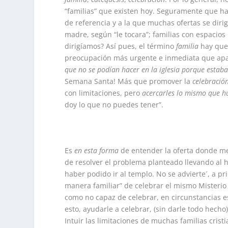
“familias” que existen hoy. Seguramente que h
de referencia y a la que muchas ofertas se diri
madre, según “le tocara”; familias con espacio
dirigíamos? Así pues, el término
familia
hay que
preocupación más urgente e inmediata que apa
que no se podían hacer en la iglesia porque estaba
Semana Santa! Más que promover la
celebració
con limitaciones, pero
acercarles lo mismo que h
doy lo que no puedes tener”.
Es
en esta forma
de entender la oferta donde me
de resolver el problema planteado llevando al h
haber podido ir al templo. No se advierte´, a p
manera familiar” de celebrar el mismo Misterio 
como no capaz de celebrar, en circunstancias es
esto, ayudarle a celebrar, (sin darle todo hech
Intuir las limitaciones de muchas familias crist