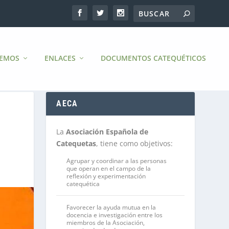
CEMOS
ENLACES
DOCUMENTOS CATEQUÉTICOS
AECA
La
Asociación Española de
Catequetas
, tiene como objetivos:
Agrupar y coordinar a las personas
que operan en el campo de la
reflexión y experimentación
catequética
Favorecer la ayuda mutua en la
docencia e investigación entre los
miembros de la Asociación,