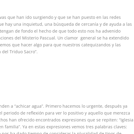
tivas que han ido surgiendo y que se han puesto en las redes
que hay una inquietud, una búsqueda de cercanía y de ayuda a las
s tengan de fondo el hecho de que todo esto nos ha advenido
raciones del Misterio Pascual. Un clamor general se ha extendido
nemos que hacer algo para que nuestros catequizandos y las
 del Triduo Sacro”.
onden a “achicar agua”. Primero hacemos lo urgente, después ya
l periodo de reflexión para ver lo positivo y aquello que merezca
hos han ofrecido encontrados expresiones que se repiten: “Iglesia
en familia”. Ya en estas expresiones vemos tres palabras claves:
no nos ha dado tiempo de considerar la pluralidad de tipos de