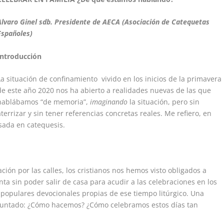
Alvaro Ginel sdb. Presidente de AECA (Asociación de Catequetas
Españoles)
Introducción
La situación de confinamiento vivido en los inicios de la primavera
de este año 2020 nos ha abierto a realidades nuevas de las que
hablábamos “de memoria”,
imaginando
la situación, pero sin
aterrizar y sin tener referencias concretas reales. Me refiero, en
usada en catequesis.
lación por las calles, los cristianos nos hemos visto obligados a
ta sin poder salir de casa para acudir a las celebraciones en los
s populares devocionales propias de ese tiempo litúrgico. Una
untado: ¿Cómo hacemos? ¿Cómo celebramos estos días tan